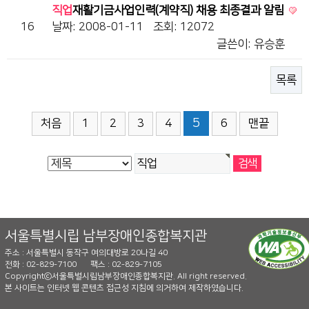
직업
재활기금사업인력(계약직) 채용 최종결과 알림
16
날짜: 2008-01-11
조회: 12072
글쓴이:
유승훈
목록
5
처음
1
2
3
4
6
맨끝
서울특별시립 남부장애인종합복지관
주소 : 서울특별시 동작구 여의대방로 20나길 40
전화 : 02-829-7100
팩스 : 02-829-7105
Copyrightⓒ서울특별시립남부장애인종합복지관. All right reserved.
본 사이트는 인터넷 웹 콘텐츠 접근성 지침에 의거하여 제작하였습니다.