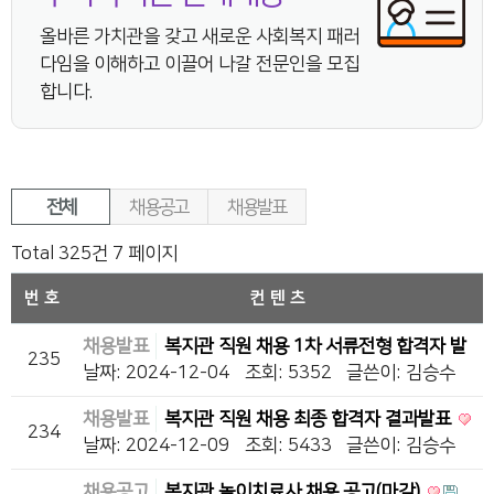
올바른 가치관을 갖고 새로운 사회복지 패러
다임을 이해하고 이끌어 나갈 전문인을 모집
합니다.
전체
채용공고
채용발표
Total 325건
7 페이지
번호
컨텐츠
채용발표
복지관 직원 채용 1차 서류전형 합격자 발
235
표(2024-16차)
날짜: 2024-12-04
조회: 5352
글쓴이:
김승수
채용발표
복지관 직원 채용 최종 합격자 결과발표
234
날짜: 2024-12-09
조회: 5433
글쓴이:
김승수
채용공고
복지관 놀이치료사 채용 공고(마감)