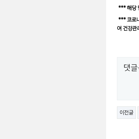
*** 해
*** 코로
여 건강관
댓글
이전글