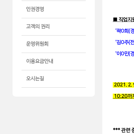
인권경영
■ 직업지
고객의 권리
'곽O희(경
'김O주(전
운영위원회
'이O민(경
이용요금안내
오시는길
2021. 2. 
10:20
까
*** 관