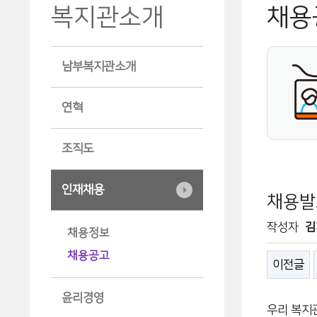
복지관소개
채용
남부복지관소개
연혁
조직도
인재채용
채용발표
작성자
김
채용정보
채용공고
이전글
윤리경영
우리 복지