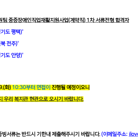
원팀 중증장애인직업재활지원사업
(계약직) 1차 서류전형 합격자
기도 평택)'
북 전주)'
기도 안양)'
9.(화)
10:30부터 면접이
진행
될 예정이오니
지 우리
복지관 현관으로 오시기 바랍니다.
련 증빙서류는 반드시 기한내 제출해주시기 바랍니다.
(이메일주소:
ilo