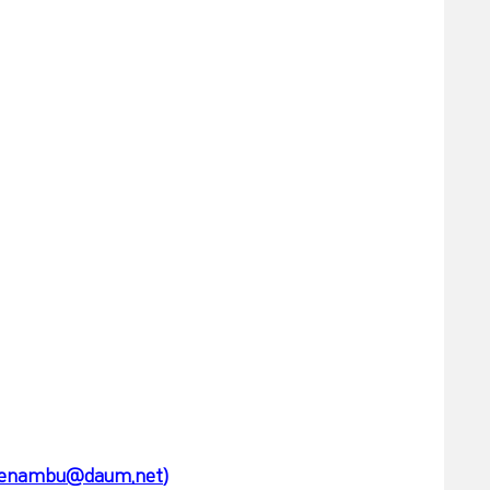
venambu@daum.net
)