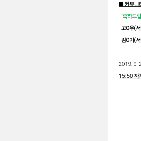
■ 커뮤니
'축하드립
고O우(서
김O기(서
2019. 9. 
15:50 