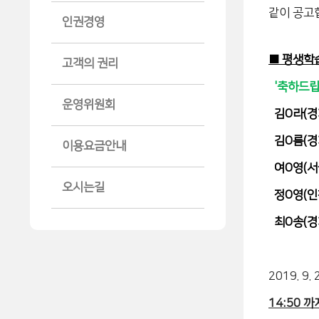
같이 공고
인권경영
■ 평생학
고객의 권리
'축하드립
운영위원회
김O라(경
김O름(경
이용요금안내
여O영(서
오시는길
정O영(인
최O송(경
2019. 9. 
14:50 