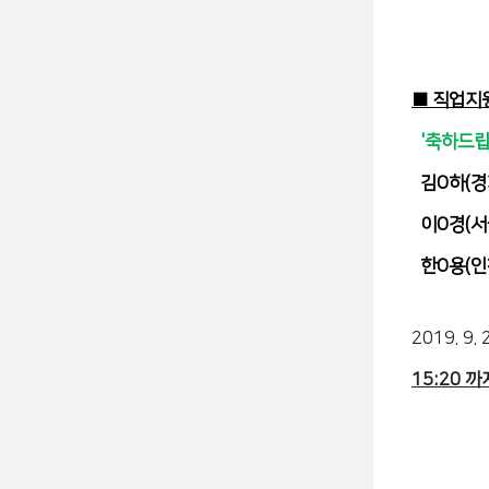
■ 직업지
'축하드립
김O하(경
이O경(서울
한O용(인
2019. 9. 
15:20 