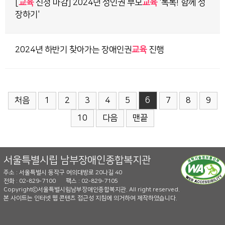
[
교육
신청 마감] 2024년 성인권 부모
교육
'톡톡! 함께 성
장하기'
2024년 하반기 찾아가는 장애인권
교육
진행
6
처음
1
2
3
4
5
7
8
9
10
다음
맨끝
서울특별시립 남부장애인종합복지관
주소 : 서울특별시 동작구 여의대방로 20나길 40
전화 : 02-829-7100
팩스 : 02-829-7105
Copyrightⓒ서울특별시립남부장애인종합복지관. All right reserved.
본 사이트는 인터넷 웹 콘텐츠 접근성 지침에 의거하여 제작하였습니다.