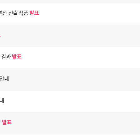
전 본선 진출 작품
발표
표
첨 결과
발표
 안내
내
과
발표