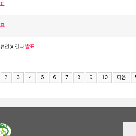
표
표
서류전형 결과
발표
2
3
4
5
6
7
8
9
10
다음