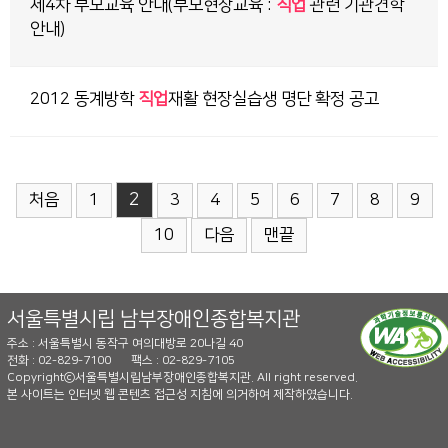
제4차 부모교육 안내(부모현장교육 :
직업
관련 기관견학
안내)
2012 동계방학
직업
재활 현장실습생 명단 확정 공고
2
처음
1
3
4
5
6
7
8
9
10
다음
맨끝
서울특별시립 남부장애인종합복지관
주소 : 서울특별시 동작구 여의대방로 20나길 40
전화 : 02-829-7100
팩스 : 02-829-7105
Copyrightⓒ서울특별시립남부장애인종합복지관. All right reserved.
본 사이트는 인터넷 웹 콘텐츠 접근성 지침에 의거하여 제작하였습니다.