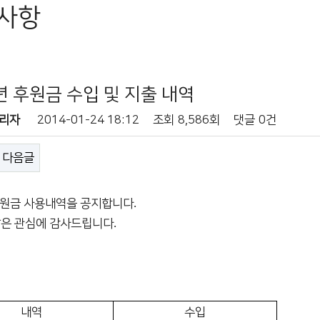
사항
년 후원금 수입 및 지출 내역
리자
2014-01-24 18:12
조회
8,586회
댓글
0건
다음글
.
후원금 사용내역을 공지합니다
.
은 관심에 감사드립니다
내역
수입