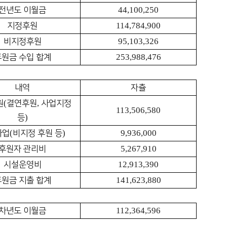
44,100,250
전년도 이월금
114,784,900
지정후원
95,103,326
비지정후원
253,988,476
후원금 수입 합계
내역
자츌
(
,
원
결연후원
사업지정
113,506,580
)
등
(
)
9,936,000
사업
비지정 후원 등
5,267,910
후원자 관리비
12,913,390
시설운영비
141,623,880
후원금 지출 합계
112,364,596
차년도 이월금