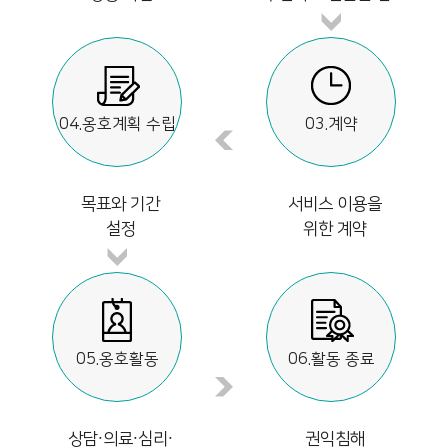
04.옹호계획 수립
03.계약
목표와 기간
서비스 이용을
설정
위한 계약
05.옹호활동
06.활동 종료
상담∙의료∙심리∙
권익침해