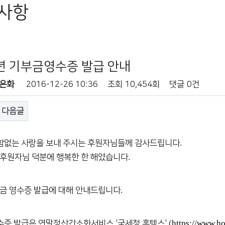
사항
6년 기부금영수증 발급 안내
은화
2016-12-26 10:36
조회
10,454회
댓글
0건
다음글
.
함없는 사랑을 보내 주시는 후원자님들께 감사드립니다
.
 후원자님 덕분에 행복한 한 해였습니다
.
금 영수증 발급에 대해 안내드립니다
(
https://www.h
수증 발급은 연말정산간소화서비스 '국세청 홈텍스'