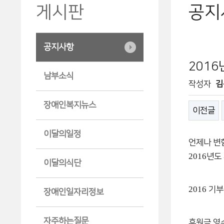
게시판
공지
공지사항
201
남부소식
작성자
김
장애인복지뉴스
이전글
이달의일정
언제나 변
2016
년도
이달의식단
2016
기부
장애인일자리정보
자주하는질문
후원금 영