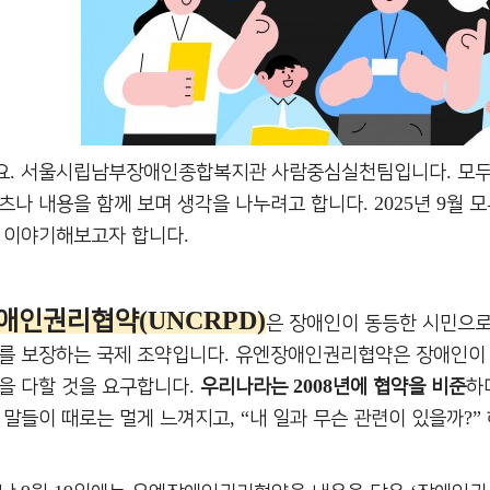
.
.
요
서울시립남부장애인종합복지관 사람중심실천팀입니다
모두
. 2025
9
츠나 내용을 함께 보며 생각을 나누려고 합니다
년
월 
.
 이야기해보고자 합니다
(UNCRPD)
애인권리협약
은 장애인이 동등한 시민으로
.
를 보장하는 국제 조약입니다
유엔장애인권리협약은 장애인이 자
.
2008
을 다할 것을 요구합니다
우리나라는
년에 협약을 비준
하
, “
?”
 말들이 때로는 멀게 느껴지고
내 일과 무슨 관련이 있을까