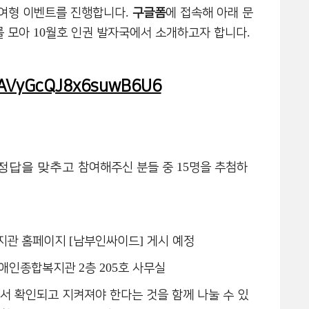
.
참여형 이벤트를 진행합니다
구글폼
에 접속해 아래 문
10
.
를 모아
월호 인권 발자국에서 소개하고자 합니다
e/AVyGcQJ8x6suwB6U6
 정답을 맞추고
15
참여해주신 분들 중
명을 추첨하
[
]
복지관 홈페이지
남부인싸이드
게시 예정
2
205
애인종합복지관
층
호 사무실
서 확인되고 지켜져야 한다는 것을 함께 나눌 수 있