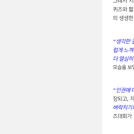
그래서 
퀴즈와 짧
의 생생한
“
생각한 
럽게 느
더 열심히
모습을 보
“
인권에 
,
장되고
벼락치기
즈대회가 