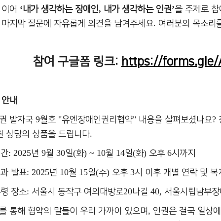
‘
,
’
 이어
내가 생각하는 장애인
내가 생각하는 인권
을 주제로 
.
 마지막 질문에 자유롭게 의견을 남겨주세요
여러분의 목소리
참여 구글폼 링크:
https://forms.gl
 안내
9
"
"
?
인권 발자국
월호
유엔장애인권리협약
내용을 살펴보셨나요
.
원 상당의 상품을 드립니다
: 2025
9
30
(
) ~ 10
14
(
)
6
기간
년
월
일
화
월
일
화
오후
시까지
: 2025
10
15
(
)
3
결과 발표
년
월
일
수
오후
시 이후 개별 연락 및 
:
20
40,
수령 장소
서울시 동작구 여의대방로
나길
서울시립남부장
,
를 통해 협약의 말들이 우리 가까이 있으며
인권은 결국 일상에