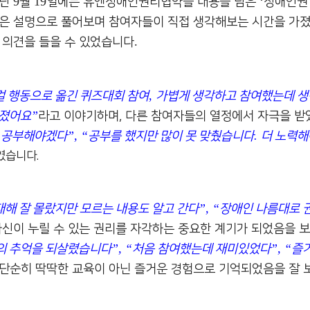
9
19
‘
지난
월
일에는 유엔장애인권리협약을 내용을 담은
장애인권
은 설명으로 풀어보며 참여자들이 직접 생각해보는 시간을 가
.
 의견을 들을 수 있었습니다
,
걸 행동으로 옮긴 퀴즈대회 참여
가볍게 생각하고 참여했는데 생
”
껴졌어요
라고 이야기하며
,
다른 참여자들의 열정에서 자극을 받
”, “
.
 공부해야겠다
공부를 했지만 많이 못 맞췄습니다
더 노력
였습니다
.
”, “
대해 잘 몰랐지만 모르는 내용도 알고 간다
장애인 나름대로 권
자신이 누릴 수 있는 권리를 자각하는 중요한 계기가 되었음을
”, “
”, “
의 추억을 되살렸습니다
처음 참여했는데 재미있었다
즐
단순히 딱딱한 교육이 아닌 즐거운 경험으로 기억되었음을 잘