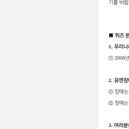
기를 바
■
퀴즈 
1.
우리나
2008
①
2.
유엔장
①
장애는
②
장애는
3.
여러분