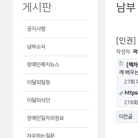
게시판
남부
공지사항
[인권]
남부소식
작성자
곽
장애인복지뉴스
[책자
께 배우는
27회
이달의일정
http
이달의식단
218
이전글
장애인일자리정보
자주하는질문