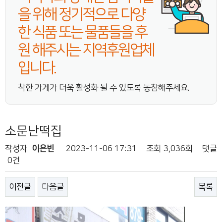
을 위해 정기적으로 다양
한 식품 또는 물품들을 후
원 해주시는 지역후원업체
입니다.
착한 가게가 더욱 활성화 될 수 있도록 동참해주세요.
소문난떡집
작성자
이은빈
2023-11-06 17:31
조회
3,036회
댓글
0건
이전글
다음글
목록