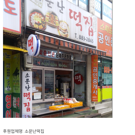
후원업체명: 소문난떡집