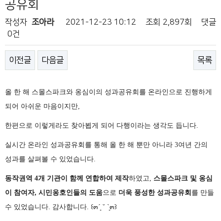
공유회
작성자
조아라
2021-12-23 10:12
조회
2,897회
댓글
0건
이전글
다음글
목록
올 한 해 스몰스파크와 옹심이의 성과공유회를 온라인으로 진행하게
되어 아쉬운 마음이지만,
한편으로 이렇게라도 찾아뵙게 되어 다행이라는 생각도 듭니다.
실시간 온라인 성과공유회를 통해
올 한 해 뿐만 아니라 3여년 간의
성과를 살펴볼 수 있었습니다.
동작권역 4개 기관이 함께 연합하여 제작
하였고,
스몰스파크 및 옹심
이 참여자, 시민옹호인들의 도움
으로
더욱 풍성한 성과공유회
를 만들
수 있었습니다. 감사합니다.
꒰๓
´
͈ ˘
`
͈๓꒱